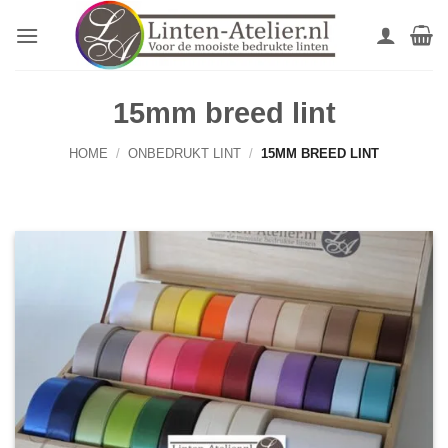
Ga
naar
inhoud
15mm breed lint
HOME
/
ONBEDRUKT LINT
/
15MM BREED LINT