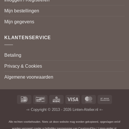
Mijn bestellingen
Mijn gegevens
KLANTENSERVICE
Betaling
Privacy & Cookies
Algemene voorwaarden
IDeal
Bancontact
KBC
Visa
MasterCard
Bank
Transfer
-= Copyright © 2013 - 2026 Linten-Atelier.nl =-
Alle rechten voorbehouden. Niets uit deze website mag worden gekopieerd, opgeslagen en/of
worden verspreid zonder schriftelijke toestemming van Creations4You / Linten-atelier.nl.