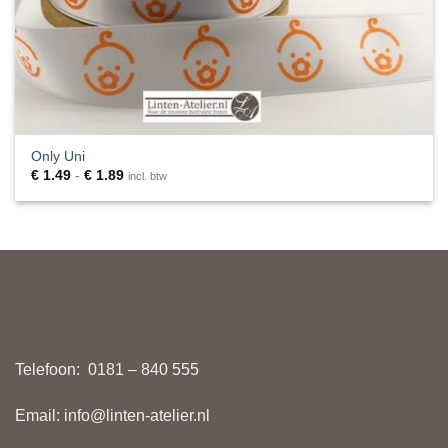
Only Uni
Prijsklasse:
€
1.49
-
€
1.89
incl. btw
€ 1.49
tot
€ 1.89
Telefoon:
0181 – 840 555
Email:
info@linten-atelier.nl